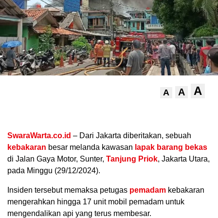
A
A
A
.
SwaraWarta.co.id
– Dari Jakarta diberitakan, sebuah
kebakaran
besar melanda kawasan
lapak barang bekas
di Jalan Gaya Motor, Sunter,
Tanjung Priok
, Jakarta Utara,
pada Minggu (29/12/2024).
Insiden tersebut memaksa petugas
pemadam
kebakaran
mengerahkan hingga 17 unit mobil pemadam untuk
mengendalikan api yang terus membesar.