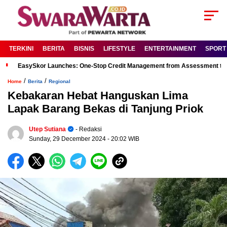
TERKINI
BERITA
BISNIS
LIFESTYLE
ENTERTAINMENT
SPORT
EasySkor Launches: One-Stop Credit Management from Assessment to R
/
/
Home
Berita
Regional
Kebakaran Hebat Hanguskan Lima
Lapak Barang Bekas di Tanjung Priok
Utep Sutiana
- Redaksi
Sunday, 29 December 2024
- 20:02 WIB