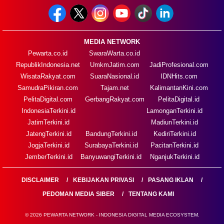
MEDIA NETWORK
Pewarta.co.id
SwaraWarta.co.id
RepublikIndonesia.net
UmkmJatim.com
JadiProfesional.com
WisataRakyat.com
SuaraNasional.id
IDNHits.com
SamudraPikiran.com
Tajam.net
KalimantanKini.com
PelitaDigital.com
GerbangRakyat.com
PelitaDigital.id
IndonesiaTerkini.id
LamonganTerkini.id
JatimTerkini.id
MadiunTerkini.id
JatengTerkini.id
BandungTerkini.id
KediriTerkini.id
JogjaTerkini.id
SurabayaTerkini.id
PacitanTerkini.id
JemberTerkini.id
BanyuwangiTerkini.id
NganjukTerkini.id
DISCLAIMER
KEBIJAKAN PRIVASI
PASANG IKLAN
PEDOMAN MEDIA SIBER
TENTANG KAMI
© 2026 PEWARTA NETWORK - INDONESIA DIGITAL MEDIA ECOSYSTEM.