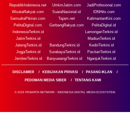
RepublikIndonesia.net
UmkmJatim.com
JadiProfesional.com
WisataRakyat.com
SuaraNasional.id
IDNHits.com
SamudraPikiran.com
Tajam.net
KalimantanKini.com
PelitaDigital.com
GerbangRakyat.com
PelitaDigital.id
IndonesiaTerkini.id
LamonganTerkini.id
JatimTerkini.id
MadiunTerkini.id
JatengTerkini.id
BandungTerkini.id
KediriTerkini.id
JogjaTerkini.id
SurabayaTerkini.id
PacitanTerkini.id
JemberTerkini.id
BanyuwangiTerkini.id
NganjukTerkini.id
DISCLAIMER
KEBIJAKAN PRIVASI
PASANG IKLAN
PEDOMAN MEDIA SIBER
TENTANG KAMI
© 2026 PEWARTA NETWORK - INDONESIA DIGITAL MEDIA ECOSYSTEM.