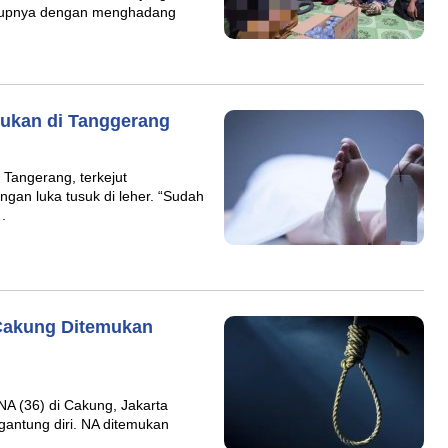
hidupnya dengan menghadang
mukan di Tanggerang
 Tangerang, terkejut
gan luka tusuk di leher. “Sudah
.
Cakung Ditemukan
NA (36) di Cakung, Jakarta
gantung diri. NA ditemukan