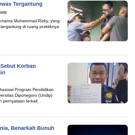
Tewas Tergantung
 WIB
bernama Muhammad Rizky, yang
 tergantung di ruang praktiknya
 Sebut Korban
ri
ahasiswi Program Pendidikan
versitas Diponegoro (Undip)
 pernyataan terkait…
unia, Benarkah Bunuh