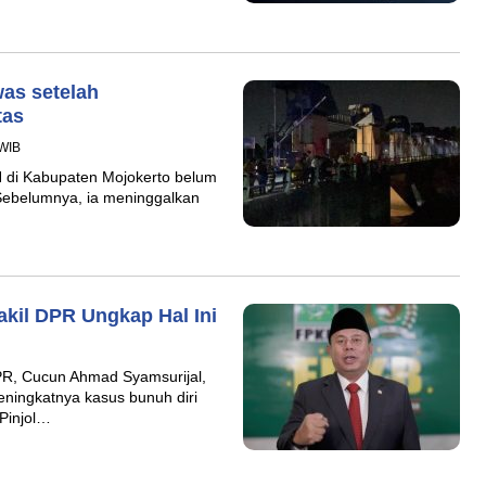
was setelah
tas
 WIB
TH di Kabupaten Mojokerto belum
 Sebelumnya, ia meninggalkan
akil DPR Ungkap Hal Ini
PR, Cucun Ahmad Syamsurijal,
ningkatnya kasus bunuh diri
“Pinjol…