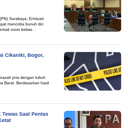
(PN) Surabaya, Erintuah
pat mencoba bunuh diri
erkait vonis bebas…
i Cikaniki, Bogor,
enazah pria dengan tubuh
awa Barat. Berdasarkan hasil
K Tewas Saat Pentas
Ketat