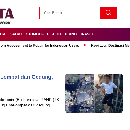
MENT
SPORT
OTOMOTIF
HEALTH
TEKNO
TRAVEL
om Assessment to Repair for Indonesian Users
Kopi Legi, Destinasi 
 Lompat dari Gedung,
onesia (BI) berinisial RANK (23
iduga melompat dari gedung