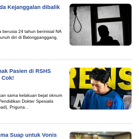
da Kejanggalan dibalik
berusia 24 tahun berinisial NA
nuh diri di Balongpanggang,
nak Pasien di RSHS
 Cok!
rkan sama kelakuan bejat oknum
Pendidikan Dokter Spesialis
pad), Priguna…
ima Suap untuk Vonis